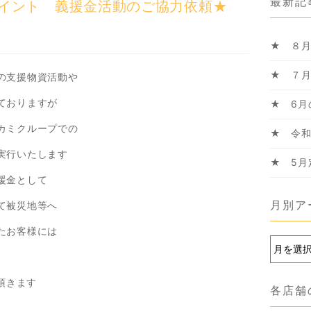
最新記
イント 義援金活動のご協力依頼★
★ ８
★ ７
の支援物資活動や
ておりますが
★ 6月
カミクループでの
★ 令
実行いたします
★ 5月
援金として
月別ア
て被災地等へ
たお客様には
て頂きます
各店舗