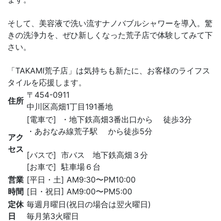
そして、美容液で洗い流すナノバブルシャワーを導入。驚
きの洗浄力を、ぜひ新しくなった荒子店で体験してみて下
さい。
「TAKAMI荒子店」は気持ちも新たに、お客様のライフス
タイルを応援します。
〒454-0911
住所
中川区高畑1丁目191番地
[電車で] ・地下鉄高畑3番出口から 徒歩3分
・あおなみ線荒子駅 から徒歩5分
アク
セス
[バスで] 市バス 地下鉄高畑３分
[お車で] 駐車場６台
営業
[平日・土] AM9:30〜PM10:00
時間
[日・祝日] AM9:00〜PM5:00
定休
毎週月曜日(祝日の場合は翌火曜日)
日
毎月第3火曜日