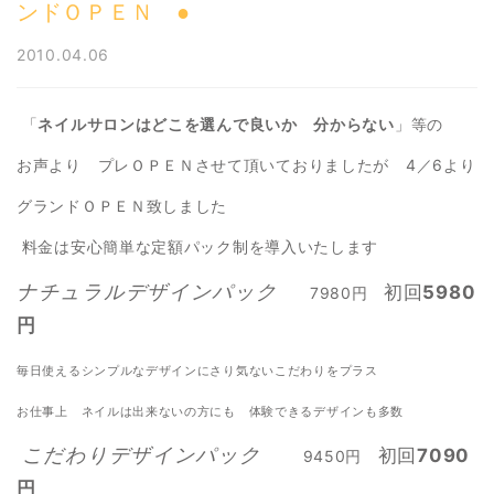
ンドＯＰＥＮ ●
2010.04.06
「
ネイルサロンはどこを選んで
良いか 分からない
」等の
お声より プレＯＰＥＮさせて頂いておりましたが 4／6より
グランドＯＰＥＮ致しました
料金は安心簡単な定額パック制を導入いたします
ナチュラルデザインパック
初回
5980
7980円
円
毎日使えるシンプルなデザインにさり気ない
こだわりをプラス
お仕事上 ネイルは出来ないの方にも 体験できるデザインも多数
こだわりデザインパック
初回
7090
9450円
円